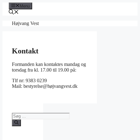
Hop
Menu
til
indhold
Højvang Vest
Kontakt
Formanden kan kontaktes mandag og
torsdag fra kl. 17.00 til 19.00 på:
Tlf nr: 9383 0239
Mail: bestyrelse@højvangvest.dk
Søg
efter: