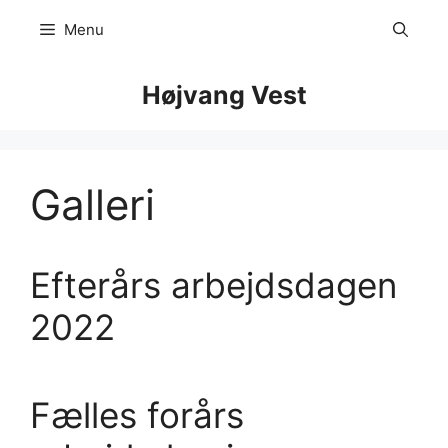
Hop
Menu
til
indhold
Højvang Vest
Galleri
Efterårs arbejdsdagen
2022
Fælles forårs