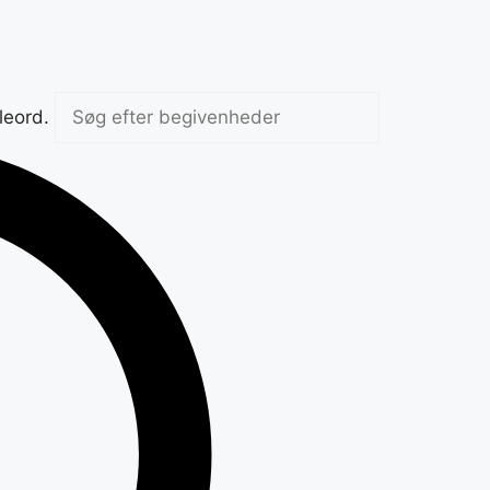
leord.